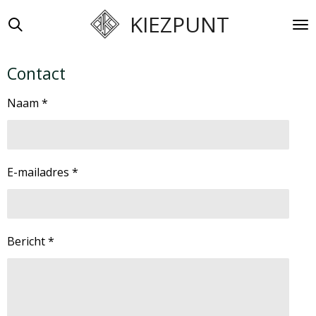
Ga
KIEZPUNT
direct
naar
de
Contact
hoofdinhoud
Naam *
E-mailadres *
Bericht *