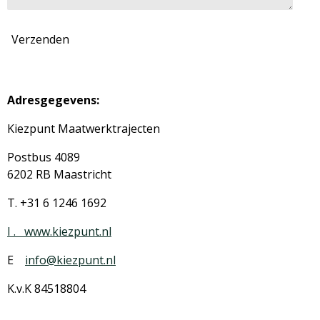
Verzenden
Adresgegevens:
Kiezpunt Maatwerktrajecten
Postbus 4089
6202 RB Maastricht
T. +31 6 1246 1692
I . www.kiezpunt.nl
E
info@kiezpunt.nl
K.v.K 84518804